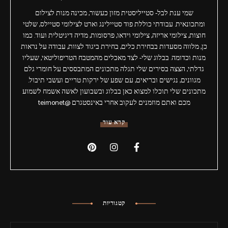
שמי ענת לבל- סטייליסטית מזון כעשור, מכינה מנות לצילום
ומתכונאית. עבודתי כוללת פוד סטיילינג וארט לצילומי סטיילס, שלטי
חוצות, צילומי אריזה, צילומי וידאו, פרסומות, מדיה דיגיטלית ועוד. כמו
כן, מלווה מסעדות בבחירת כלים, בחירת ביגוד לצוות, עבודה על נראות
מנות וכדומה. בבלוג שלי- לצד מאכלים מהמטבח הטריפוליטאי, שעליו
גדלתי, הצצה בסירים שלי תגלה מתכונים המתבססים על חומרי גלם
מגוונים, נגישים ובריאים, עם שפע של ירקות טריים ועשבי תיבול.
מתכונים שלי תוכלו למצוא כאן בבלוג ובשבועון לאשה אשמח לשמוע
מכם ואתם מוזמנים לעקוב אחרי באינסטגרם @teimonet
קרא עוד
קטגוריות