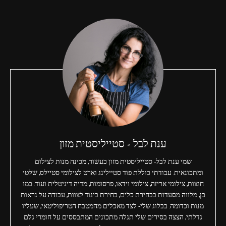
ענת לבל - סטייליסטית מזון
שמי ענת לבל- סטייליסטית מזון כעשור, מכינה מנות לצילום
ומתכונאית. עבודתי כוללת פוד סטיילינג וארט לצילומי סטיילס, שלטי
חוצות, צילומי אריזה, צילומי וידאו, פרסומות, מדיה דיגיטלית ועוד. כמו
כן, מלווה מסעדות בבחירת כלים, בחירת ביגוד לצוות, עבודה על נראות
מנות וכדומה. בבלוג שלי- לצד מאכלים מהמטבח הטריפוליטאי, שעליו
גדלתי, הצצה בסירים שלי תגלה מתכונים המתבססים על חומרי גלם