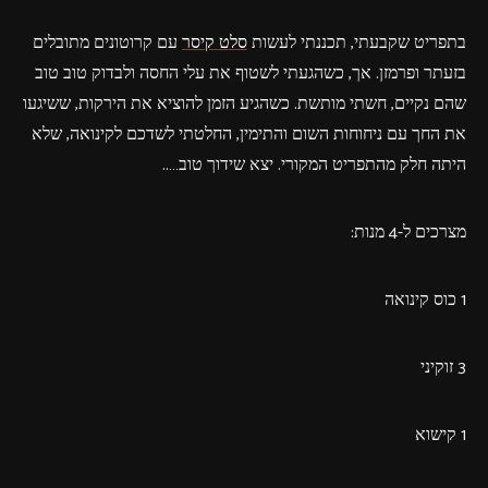
בתפריט שקבעתי, תכננתי לעשות
סלט קיסר
עם קרוטונים מתובלים
בזעתר ופרמזן. אך, כשהגעתי לשטוף את עלי החסה ולבדוק טוב טוב
שהם נקיים, חשתי מותשת. כשהגיע הזמן להוציא את הירקות, ששיגעו
את החך עם ניחוחות השום והתימין, החלטתי לשדכם לקינואה, שלא
היתה חלק מהתפריט המקורי. יצא שידוך טוב…..
מצרכים ל-4 מנות:
1 כוס קינואה
3 זוקיני
1 קישוא