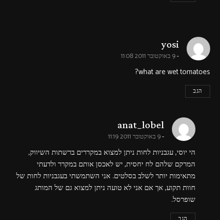
says:
yosi
9 באוקטובר 2011 11:08
what are wet tomatoes?
הגב
says:
anat_lobel
9 באוקטובר 2011 11:19
הי יוסי, עגבניות לחות ניתן למצוא במקררים ברשתות השיווק,
המרקם שלהם לח יחסית, יש לאכסן אותם במקרר ולדעתי
מתאימות יותר לשלב בסלטים. אני השתמשתי בעגבניות לחות של
חוות תקוע, אך אם אני לא טועה ניתן למצוא גם של המותג
שופרסל.
הגב