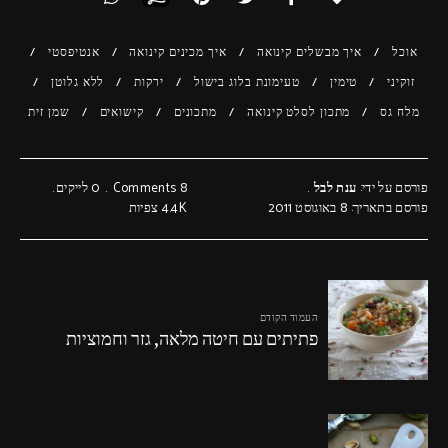
אוכל
איך מבשלים קינואה
איך מכינים קינואה
אנטיפסטי
זוקיני
טימין
טעימונת בלוג בישול
ירקות
ללא גלוטן
מלח גס
מתכון לסלט קינואה
מתכונים
קישואים
שמן זית
פורסם על ידי:
ענת לבל
8 Comments
0
לייקים
פורסם בתאריך: 8 באוגוסט 2011
4.4K
צפיות
העמוד הקודם
פתיתים עם חיטה מלאה, גזר וחמוציות