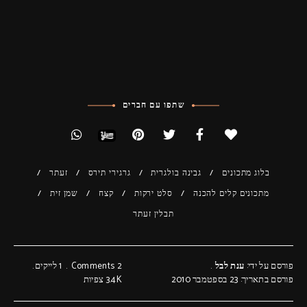
שתפו עם חברים
בלוג מתכונים
גבינה בולגרית
גרגירי תירס
זעתר
מתכונים קלים להכנה
סלט ירקות
קצח
שמן זית
תבלין זעתר
פורסם על ידי:
ענת לבל
2 Comments
1
לייקים
פורסם בתאריך: 23 בספטמבר 2010
3.4K
צפיות