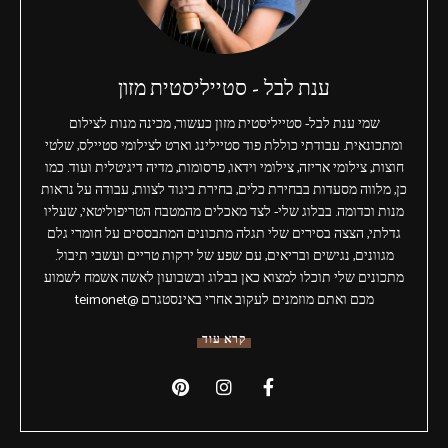
ענת לבל - סטייליסטית מזון
שמי ענת לבל- סטייליסטית מזון כעשור, מכינה מנות לצילום
ומתכונאית. עבודתי כוללת פוד סטיילינג וארט לצילומי סטיילס, שלטי
חוצות, צילומי אריזה, צילומי וידאו, פרסומות, מדיה דיגיטלית ועוד. כמו
כן, מלווה מסעדות בבחירת כלים, בחירת ביגוד לצוות, עבודה על נראות
מנות וכדומה. בבלוג שלי- לצד מאכלים מהמטבח הטריפוליטאי, שעליו
גדלתי, הצצה בסירים שלי תגלה מתכונים המתבססים על חומרי גלם
מגוונים, נגישים ובריאים, עם שפע של ירקות טריים ועשבי תיבול.
מתכונים שלי תוכלו למצוא כאן בבלוג ובשבועון לאשה אשמח לשמוע
מכם ואתם מוזמנים לעקוב אחרי באינסטגרם @teimonet
קרא עוד