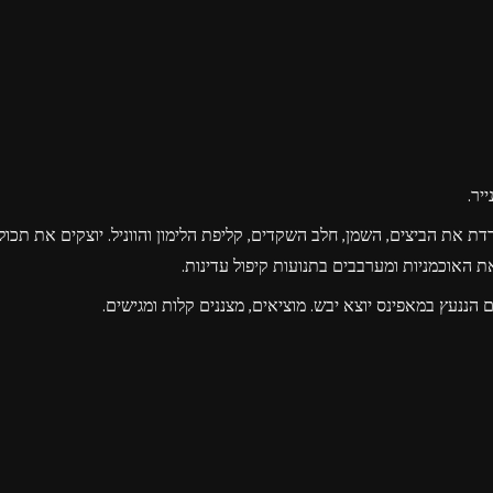
את הביצים, השמן, חלב השקדים, קליפת הלימון והווניל. יוצקים את תכול
האוכמניות ומערבבים בתנועות קיפול עדינות.