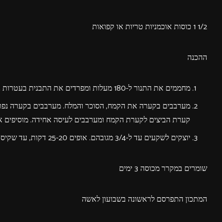
1/2 1 כוסות אוכמניות טריות או קפואות
ההכנה
מחממים את התנור ל-180 מעלות ומפרדים את התבנית בעטרות נייר.
מערבבים בקערה את הקמח, הסוכר והמלח. מערבבים בקערה נפרדת 
קערת הביצים לקערת הקמח ומערבבים לעיסה אחידה. מוסיפים את 
יוצקים לשקעים עד ל-3/4 מגובהם. אופים 25-20 דקות, עד שקיסם הננעץ במאפינס יוצא יבש. מוציאים, מצננים קלות ומגישים.
שומרים במקרר מכוסה 3 ימים
המתכון התפרסם לראשונה בשבועון לאשה