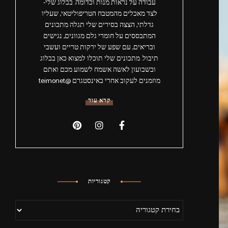
עבודה על נראות מנות וכדומה. בבלוג שלי-
לצד מאכלים מהמטבח הטריפוליטאי, שעליו
גדלתי, הצצה בסירים שלי תגלה מתכונים
המתבססים על חומרי גלם מגוונים, נגישים
ובריאים, עם שפע של ירקות טריים ועשבי
תיבול. מתכונים שלי תוכלו למצוא כאן בבלוג
ובשבועון לאשה אשמח לשמוע מכם ואתם
מוזמנים לעקוב אחרי באינסטגרם @teimonet
קרא עוד
קטגוריות