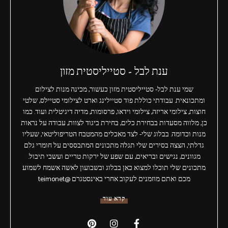
ענת לבל - סטייליסטית מזון
שמי ענת לבל- סטייליסטית מזון כעשור, מכינה מנות לצילום
ומתכונאית. עבודתי כוללת פוד סטיילינג וארט לצילומי סטיילס, שלטי
חוצות, צילומי אריזה, צילומי וידאו, פרסומות, מדיה דיגיטלית ועוד. כמו
כן, מלווה מסעדות בבחירת כלים, בחירת ביגוד לצוות, עבודה על נראות
מנות וכדומה. בבלוג שלי- לצד מאכלים מהמטבח הטריפוליטאי, שעליו
גדלתי, הצצה בסירים שלי תגלה מתכונים המתבססים על חומרי גלם
מגוונים, נגישים ובריאים, עם שפע של ירקות טריים ועשבי תיבול.
מתכונים שלי תוכלו למצוא כאן בבלוג ובשבועון לאשה אשמח לשמוע
מכם ואתם מוזמנים לעקוב אחרי באינסטגרם @teimonet
קרא עוד