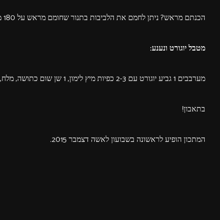
הכנתם מראש? ניתן לחמם את הלביבות בתנור שחומם מראש על 180 מעלות במשך 4-5 דק׳.
מטבל יוגורט ונענע:
מערבבים 1 גביע יוגורט עם 2-3 כפיות מיץ לימון, 1 שן שום כתושה, מלח, פלפל שחור גרוס וחופן של גבעולי עירית ונענע קצוצים.
בתאבון!
המתכון הופיע לראשונה בשבועון לאשה דצמבר 2015.