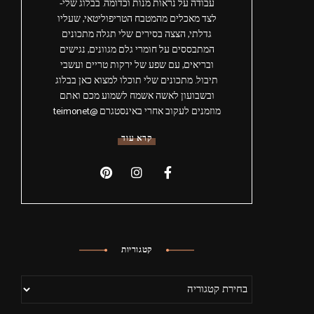
עבודה על נראות מנות וכדומה. בבלוג שלי-
לצד מאכלים מהמטבח הטריפוליטאי, שעליו
גדלתי, הצצה בסירים שלי תגלה מתכונים
המתבססים על חומרי גלם מגוונים, נגישים
ובריאים, עם שפע של ירקות טריים ועשבי
תיבול. מתכונים שלי תוכלו למצוא כאן בבלוג
ובשבועון לאשה אשמח לשמוע מכם ואתם
מוזמנים לעקוב אחרי באינסטגרם @teimonet
קרא עוד
קטגוריות