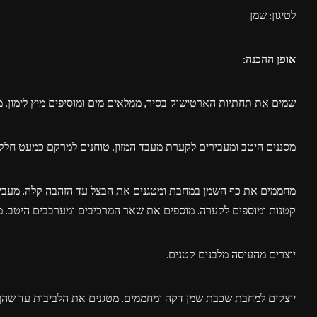
לטיגון: שמן
אופן ההכנה:
שמים את תחתיות הארטישוק בסיר, ממלאים מים ומוסיפים מיץ לימון. מבשלים כ 20 דק׳, עד שהן מתרככות (נועצים
מסננים היטב ומעבירים לקערת מעבד המזון. טוחנים למרקם כמעט חלק.
מחממים את כף השמן במחבת ומטגנים את הבצל עד הזהבה קלה. מעביר
קטנות ומוספים לקערה. מוספים את שאר המרכיבים ומערבבים היטב. מומלץ לה
יוצרים מהעיסה מלבנים קטנים.
יוצקים למחבת שכבת שמן דקה ומחממים. מטגנים את הלביבות עד שהן זה