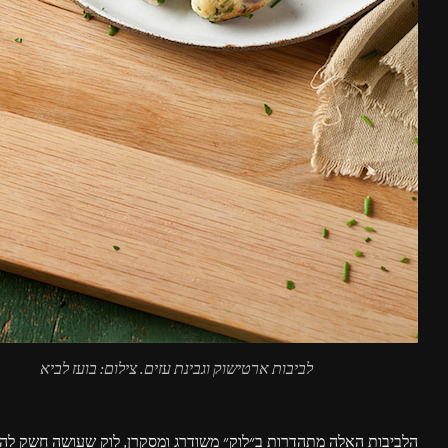
לביבות ארטישוק וגבינת עזים. צילום: בועז לביא
הלביבות האלה מתהדרות ב״לוק״ משודרג ומסקרן, לוק שעושה חשק להו