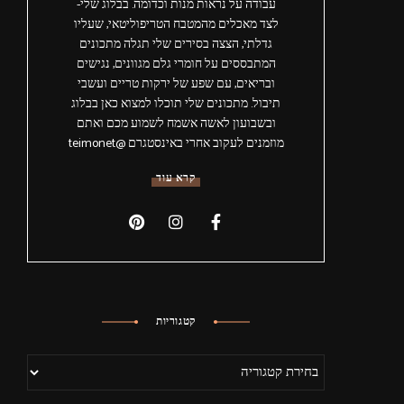
עבודה על נראות מנות וכדומה. בבלוג שלי-
לצד מאכלים מהמטבח הטריפוליטאי, שעליו
גדלתי, הצצה בסירים שלי תגלה מתכונים
המתבססים על חומרי גלם מגוונים, נגישים
ובריאים, עם שפע של ירקות טריים ועשבי
תיבול. מתכונים שלי תוכלו למצוא כאן בבלוג
ובשבועון לאשה אשמח לשמוע מכם ואתם
מוזמנים לעקוב אחרי באינסטגרם @teimonet
קרא עוד
קטגוריות