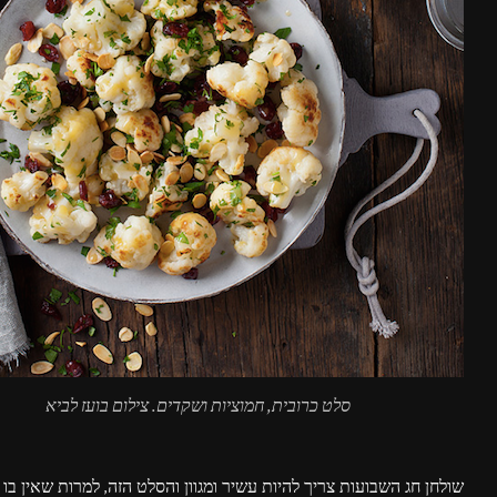
סלט כרובית, חמוציות ושקדים. צילום בועז לביא
שולחן חג השבועות צריך להיות עשיר ומגוון והסלט הזה, למרות שאין בו 