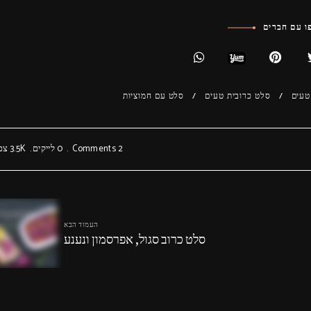
 עם חברים
טעים
סלט כרובית טעים
סלט עם חמוציות
2 Comments
0
לייקים
3.5K
צפי
העמוד הבא
סלט כרוב סגול, אפרסמון ונענע