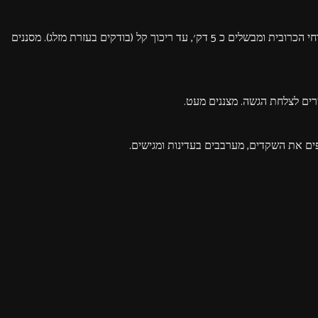
ממלאים סיר במים, מוספים מעט מלח ומביאים לרתיחה. מוספים את פרחי הכרובית ומבשלים כ 5 דק׳, עד ריכוך קל (בודקים בעזרת מזלג). מסננים
ים לצלחת הגשה. מצננים מעט.
פים את השקדים, מערבבים בעדינות ומגישים.