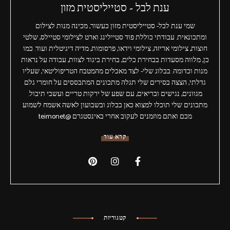
ענת לבל - סטייליסטית מזון
שמי ענת לבל- סטייליסטית מזון כעשור, מכינה מנות לצילום
ומתכונאית. עבודתי כוללת פוד סטיילינג וארט לצילומי סטיילס, שלטי
חוצות, צילומי אריזה, צילומי וידאו, פרסומות, מדיה דיגיטלית ועוד. כמו
כן, מלווה מסעדות בבחירת כלים, בחירת ביגוד לצוות, עבודה על נראות
מנות וכדומה. בבלוג שלי- לצד מאכלים מהמטבח הטריפוליטאי, שעליו
גדלתי, הצצה בסירים שלי תגלה מתכונים המתבססים על חומרי גלם
מגוונים, נגישים ובריאים, עם שפע של ירקות טריים ועשבי תיבול.
מתכונים שלי תוכלו למצוא כאן בבלוג ובשבועון לאשה אשמח לשמוע
מכם ואתם מוזמנים לעקוב אחרי באינסטגרם @teimonet
קרא עוד
קטגוריות