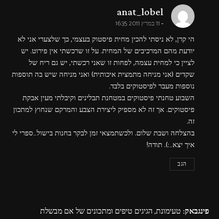
says:
anat_lobel
11 במרץ 2011 16:35
הי קרן, לא ניסתי להכין מחית פיסטוק בעצמי, כך שלצערי אני לא
יודעת מהם המרכיבים של המחית. על זו שרכשתי אין פירוט. יש
לציין כי למחית עצמה, לפחות זו שאני רכשתי, יש גם ריח של
שקדים (אני מניחה מתמצית איכותית) ואני מניחה שיש בה תוספות
נוספות מעבר לפיסטוקים בלבד.
השבוע טחנתי פיסטוקים במטחנת תבלינים וקיבלתי מעין אבקת
פיסטוקים. אך זה לא מספיק ליצירת הצבע והמרקם שנחוץ למתכון
זה.
בהצלחה ושבת שלום. ולכשתמצאי זמן לבקר בחנות בישול…ספרי לי
איך יצא…:). תודה!
הגב
פינגבאק:
טעימונת, הגיגים טיפים ומתכונים של אם מבשלת