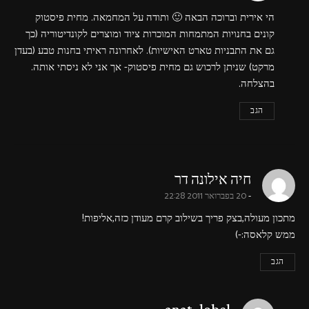
הי אירית וברוכה הבאה 🙂 ותודה על המחמאה. מחית פיסטוק
קונים בחנויות המתמחות המוכרות ציוד ומוצרים לקונדיטוריה (כך
גם את התבניות טארט האישיות). לאחרונה ראיתי בחנות טבע (בעדן
מרקט) שניתן לרכוש גם מחית פיסטוק- אך אני לא ניסתי אותה.
בהצלחה.
הגב
says:
חיה אילונה דר
20 בפברואר 2011 22:28
מתכון מעולה,בצק פריך בשילוב קרם מעודן כזה,אליפות!
ממש קלאסה:-)
הגב
says: