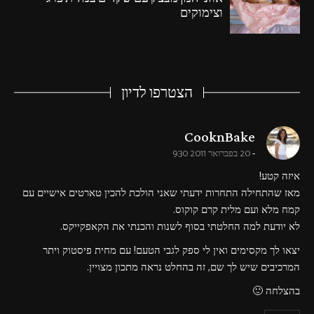
וצימוקים
הצטרפו לדיון
says:
CooknBake
20 בפברואר 2011 9:30
איזה קטע!
מאז שהתחילה התחרות ידעתי שאני הולכת להכין טארטים אישיים עם
קמח מלא ועם מלית קרם קוקוס.
לא יודעת למה החלטתי בסוף לשנות והכנתי את הקאפקייקס.
יצאו לך מקסימים ואין לי ספק לגבי הטעם! עם מחית פיסטוק ויתר
המרכיבים שיש לך שם, זה בהחלט נראה מתכון מצויין.
בהצלחה 🙂