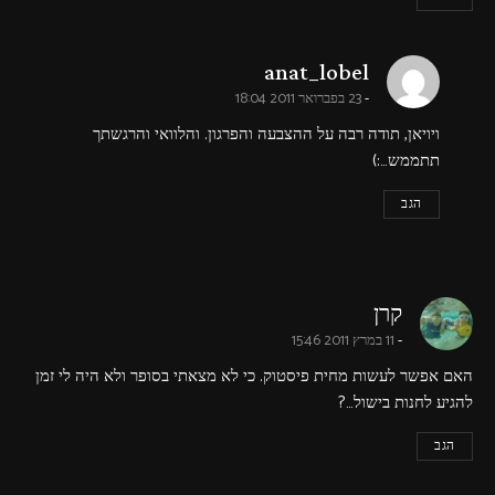
says:
anat_lobel
23 בפברואר 2011 18:04
ויויאן, תודה רבה על ההצבעה והפרגון. והלוואי והרגשתך
תתממש…:)
הגב
says:
קרן
11 במרץ 2011 15:46
האם אפשר לעשות מחית פיסטוק. כי לא מצאתי בסופר ולא היה לי זמן
להגיע לחנות בישול…?
הגב