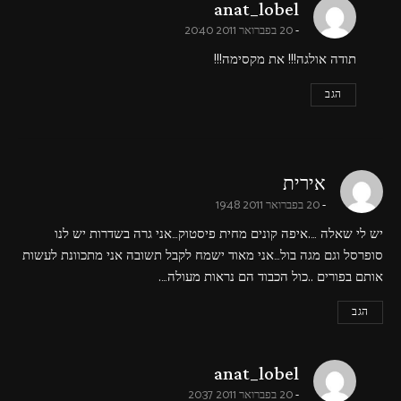
says:
anat_lobel
20 בפברואר 2011 20:40
תודה אולגה!!! את מקסימה!!!
הגב
says:
אירית
20 בפברואר 2011 19:48
יש לי שאלה ….איפה קונים מחית פיסטוק…אני גרה בשדרות יש לנו
סופרסל וגם מגה בול…אני מאוד ישמח לקבל תשובה אני מתכוונת לעשות
אותם בפורים ..כול הכבוד הם נראות מעולה….
הגב
says:
anat_lobel
20 בפברואר 2011 20:37