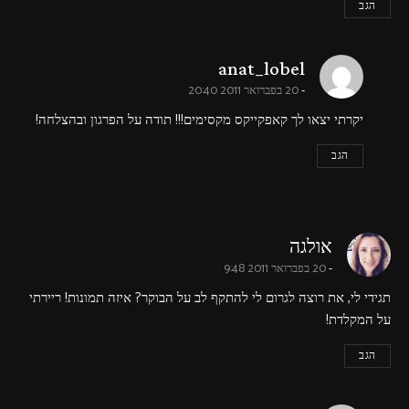
הגב
says:
anat_lobel
20 בפברואר 2011 20:40
יקרתי יצאו לך קאפקייקס מקסימים!!! תודה על הפרגון ובהצלחה!
הגב
says:
אולגה
20 בפברואר 2011 9:48
תגידי לי, את רוצה לגרום לי להתקף לב על הבוקר? איזה תמונות! ריירתי
על המקלדת!
הגב