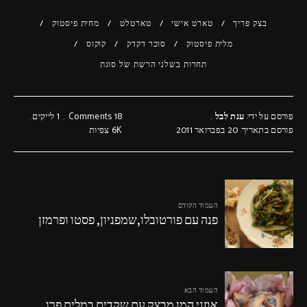
בצק פריך
טארט אישי
טארטלט
מחית פיסטוק
מלית פיסטוק
סוכר דקדק
קוקוס
תחרות בשלני הרשת של סוגת
פורסם על ידי:
ענת לבל
18 Comments
1
לייקים
פורסם בתאריך: 20 בפברואר 2011
6K
צפיות
העמוד הקודם
פנה עם פורטובלו,שמפניון, פסטו ופרמזן
העמוד הבא
אוזני המן מבצק עם שקדים במלית פרג