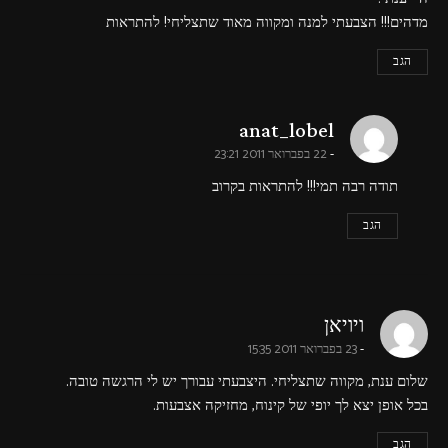
מדהים!!! הצבעתי למנה ומקווה מאוד שתצליחי! להתראות
הגב
says:
anat_lobel
22 בפברואר 2011 23:21
תודה רבה תמי!!! להתראות בקרוב
הגב
says:
ויויאן
23 בפברואר 2011 15:35
שלום ענת, מקווה שתצליחי. היצבעתי עבורך יש לי הרגשה טובה.
בכל אופן יצא לך יופי של קינוח, מחזיקה אצבעות.
הגב