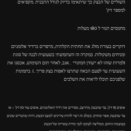
השוליים של הבצק כך שיתאימו בדיוק לגודל התבנית. מקפיאים
למספר דק'
מחממים תנור ל 180 מעלות
דוקרים בעזרת מזלג את תחתית הקלתית, מרפדים ברדיד אלומניום
ומניחים משקולות. במקרה זה השתמשתי בשעועית לבנה של סוגת
(למרות שזהו לא ייעודן המקורי …אגב, לאחר תום השימוש, אכסנו את
השעועית עד לפעם הבאה שתרצו לאפות בצק פריך…). בתמונות
שלפניכם תוכלו לראות את השלבים
אופים 15 דק', עד שהבצק מתייצב, מסירים את רדיד האלומניום, אופים עוד 10 דק' – או
עד שהבצק אפוי ומזהיב. בשלב זה רצוי להיות עירינים למצב הבצק, היות שתנורים שונים
בעוצמת החום, ממליצה לעקוב לגבי מידת עשייתו של הבצק