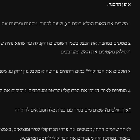
אופן ההכנה:
1 משרים את האורז המלא במים כ 3 שעות לפחות. מסננים ומכינים את האורז לפי הוראות היצרן.
2 מטגנים במחבת את הבצל בשמן השומשום והקנולה עד שהוא נהיה שקוף
והסילאן מקטינים את האש ומערבבים.
3 חולטים את הברוקולי* במים רותחים עד שהוא מקבל גוון ירוק עז. מסננים ומוסיפים לרוטב המתבשל. מערבבים קלות.
4 מוסיפים לאורז המוכן את הברוקולי והרוטב ומערבבים. מוסיפים את הבצל הירוק ומערבבים שוב. מפזרים מעל את אגוזי הפקאן הסיני.
*איך חולטים?
שמים מים בסיר עם כפית מלח ומביאים לרתיחה
לאחר שהמים רתחו, מכניסים את פרחי הברוקולי לסיר ומוציאים, באמצע
כאמור, במתכון הזה מעבירים את הברוקולי לרוטב המתבשל.