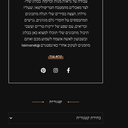
עבודה על נראות מנות וכדומה. בבלוג שלי-
לצד מאכלים מהמטבח הטריפוליטאי, שעליו
גדלתי, הצצה בסירים שלי תגלה מתכונים
המתבססים על חומרי גלם מגוונים, נגישים
ובריאים, עם שפע של ירקות טריים ועשבי
תיבול. מתכונים שלי תוכלו למצוא כאן בבלוג
ובשבועון לאשה אשמח לשמוע מכם ואתם
מוזמנים לעקוב אחרי באינסטגרם @teimonet
קרא עוד
קטגוריות