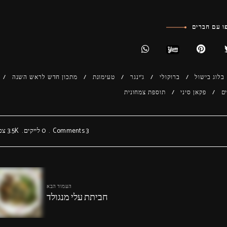
 עם חברים
בלוג בישול
ברוקולי
ג'ינגר
טעימונת
מתכון חדש לראש השנה
ם
פקאן סיני
תוספת צמחונית
3 Comments
0
לייקים
3.5K
צפי
העמוד הבא
חביתת עלי מנגולד