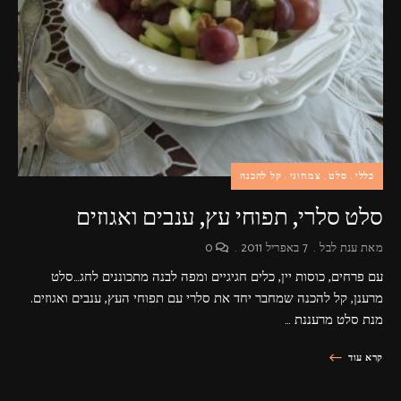
פרסומות,
מדיה
דיגיטלית
ועוד.
כללי
סלט
צמחוני
קל להכנה
סלט סלרי, תפוחי עץ, ענבים ואגוזים
מאת
ענת לבל
7 באפריל 2011
0
עם פרחים, כוסות יין, כלים חגיגיים ומפה לבנה מתכוננים לחג…סלט
מרענן, קל להכנה שמחבר יחד את סלרי עם תפוחי העץ, ענבים ואגוזים.
מנת סלט מרעננת …
קרא עוד