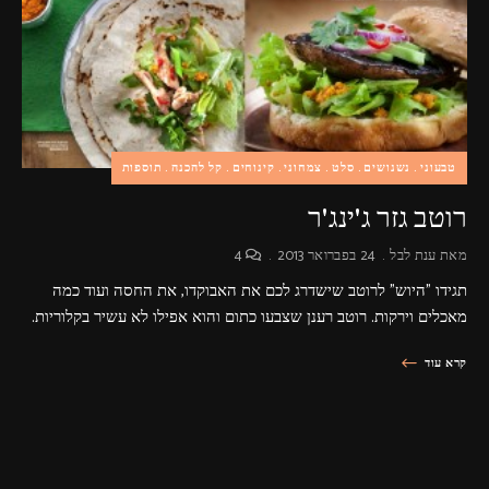
פרסומות,
מדיה
דיגיטלית
ועוד.
טבעוני
נשנושים
סלט
צמחוני
קינוחים
קל להכנה
תוספות
רוטב גזר ג'ינג'ר
מאת
ענת לבל
24 בפברואר 2013
4
תגידו "היוש" לרוטב שישדרג לכם את האבוקדו, את החסה ועוד כמה
מאכלים וירקות. רוטב רענן שצבעו כתום והוא אפילו לא עשיר בקלוריות.
קרא עוד