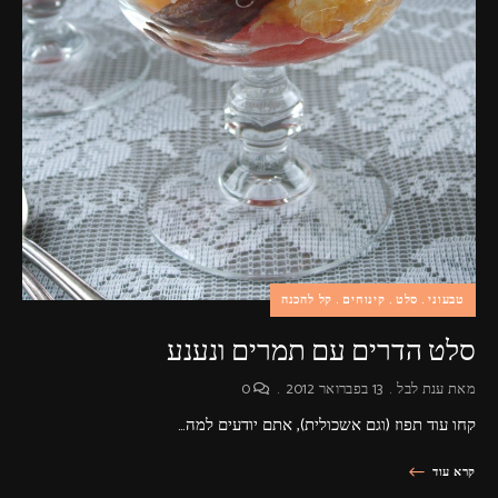
טבעוני
סלט
קינוחים
קל להכנה
סלט הדרים עם תמרים ונענע
מאת
ענת לבל
13 בפברואר 2012
0
קחו עוד תפוז (וגם אשכולית), אתם יודעים למה…
קרא עוד