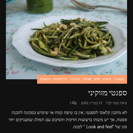
טבעוני
טיפים
סלט
פסטה
צמחוני
קל להכנה
תוספות
ספגטי מזוקיני
מאת
ענת לבל
17 במרץ 2012
1
לא מתכון קלאסי לספגטי, אין בו טיפת קמח או שימוש במכונה להכנת
פסטה, אך יש משהו ברצועות הדקות והסיבוב עם המזלג שמעניקים יחד
סוג של "Look and feel " למנה.