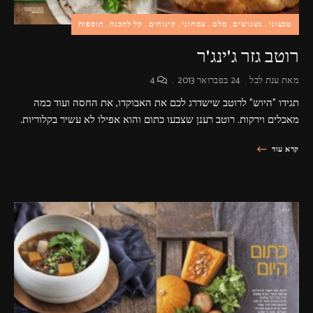
טבעוני
נשנושים
סלט
צמחוני
קינוחים
קל להכנה
תוספות
רוטב גזר ג'ינג'ר
מאת
ענת לבל
24 בפברואר 2013
4
תגידו "היוש" לרוטב שישדרג לכם את האבוקדו, את החסה ועוד כמה
מאכלים וירקות. רוטב רענן שצבעו כתום והוא אפילו לא עשיר בקלוריות.
קרא עוד