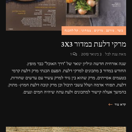
בשר
מורכב
מרקים
צמחוני
קל להכנה
מרקי דלעת במדור 3X3
מאת
ענת לבל
3 בינואר 2013
1
שנה אזרחית חדשה וגיליון ינואר של "דרך האוכל" כבר מופץ.
החודש במדור 3 מתכונים למרקי דלעת. הפעם הכנתי מרק דלעת קרמי
בטעמים אסייתים, מרק שהוא בין נזיד למרק עשיר עם עדשים שחורות,
דלעת, תפוחי אדמה ושלל עשבי תיבול וכן מרק קובה דלעת חמוץ- מתוק.
בהמשך אעלה קישור למתכונים ולעת עתה שיהיה חמים ונעים.
קרא עוד