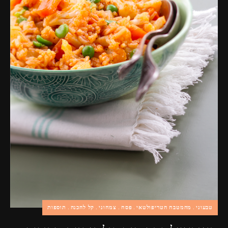
פרסומות,
מדיה
דיגיטלית
ועוד.
טבעוני
מהמטבח הטריפולטאי
פסח
צמחוני
קל להכנה
תוספות