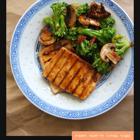
פרסומות,
מדיה
דיגיטלית
ועוד.
טבעוני
צמחוני
קל להכנה
תוספות