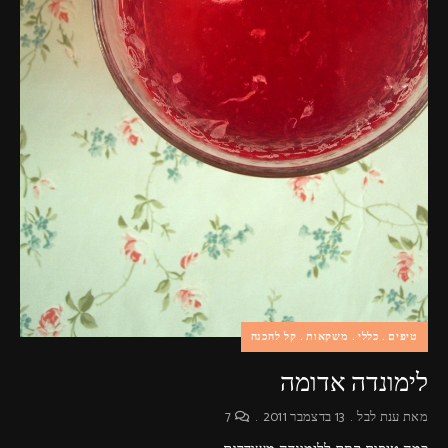
טיפים
כללי
משקאות
קל להכנה
לימונדה אדומה
מאת
ענת לבל
13 בדצמבר 2011
7