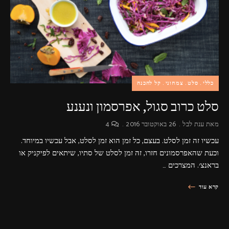
פרסומות,
מדיה
דיגיטלית
ועוד.
כללי
סלט
צמחוני
קל להכנה
סלט כרוב סגול, אפרסמון ונענע
מאת
ענת לבל
26 באוקטובר 2016
4
עכשיו זה זמן לסלט. בעצם, כל זמן הוא זמן לסלט, אבל עכשיו במיוחד.
וכעת שהאפרסמונים חזרו, זה זמן לסלט של סתיו, שיתאים לפיקניק או
בראנצ׳. המצרכים …
קרא עוד