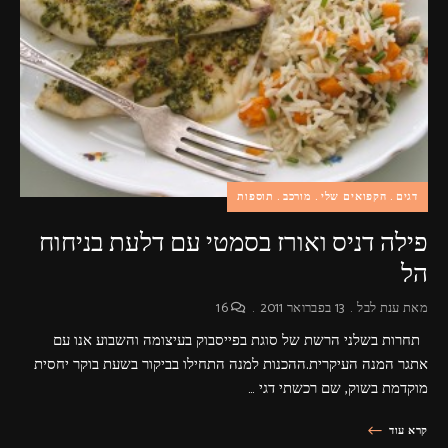
פרסומות,
מדיה
דיגיטלית
ועוד.
דגים
הקפואים שלי
מורכב
תוספות
פילה דניס ואורז בסמטי עם דלעת בניחוח
הל
מאת
ענת לבל
13 בפברואר 2011
16
תחרות בשלני הרשת של סוגת בפייסבוק בעיצומה והשבוע אנו עם
אתגר המנה העיקרית.ההכנות למנה התחילו בביקור בשעת בוקר יחסית
מוקדמת בשוק, שם רכשתי דגי …
קרא עוד