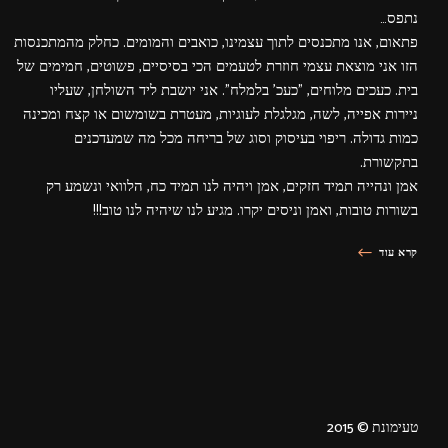
נתפס…
פתאום, אנו מתכנסים לתוך עצמינו, כואבים והמומים. כחלק מהמתכנסות
הזו אני מוצאת עצמי חוזרת לטעמים הכי בסיסיים, פשוטים, חמימים של
בית. כעכים מלוחים, "כעכ' בלמלח". אני יושבת ליד השולחן, שעליו
ניירות אפייה, לשה, מגלגלת לעוגיות, מעטרת בשומשום או קצח ומכינה
כמות גדולה. ריפוי בעיסוק וסוג של בריחה מכל מה שמעדכנים
בתקשורת.
אמן ונהייה תמיד חזקים, אמן ויהיה לנו תמיד כח, הלוואי ונשמע רק
בשורות טובות, ואמן וניסים יקרו. מגיע לנו שיהיה לנו טוב!!!
קרא עוד
טעימונת © 2015