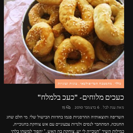
כללי
מהמטבח הטריפולטאי
עוגות ועוגיות
כעכים מלוחים- "כעכ בלמלח"
מאת
ענת לבל
6 בדצמבר 2010
15
השריפה ותוצאותיה ההרסניות פגמו בחדוות הבישול שלי. מי חלם שחג
החנוכה, המתחבר לנסים ולנרות צבעוניים עם אש צוחקת בחנוכייה,
כמילות השיר "חנוכייה לי יש, צוחקת בה האש…" יהפוך למשהו בלתי