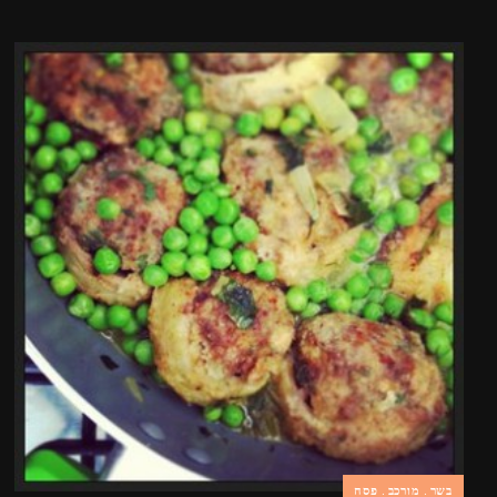
בשר
מורכב
פסח