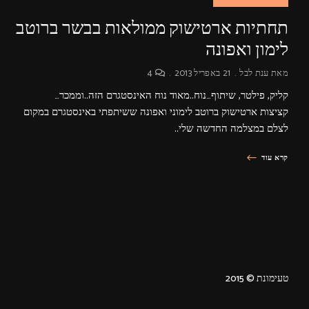
תחתיות ארטישוק ממולאות בבשר ברוטב
לימון ואפונה
מאת
ענת לבל
21 באפריל 2013
4
קליק, פילטר, שיתוף…נוח..מאוד נוח האינסטגרם הזה..וממכר…
קציצות ארטישוק ברוטב לימוני ואפונה ששיתפתי באינסטגרם במקום
לצלם במצלמה החדשה שלי..
קרא עוד
טעימונת © 2015