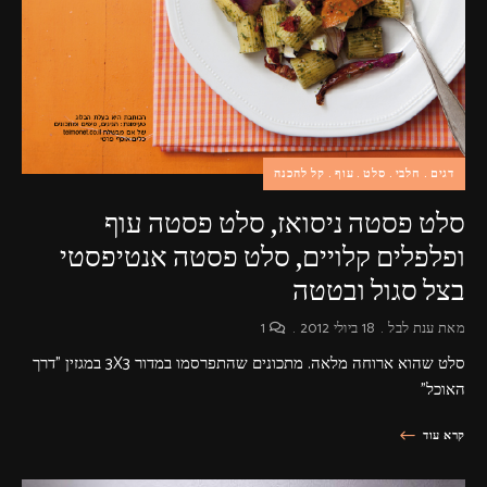
דגים
חלבי
סלט
עוף
קל להכנה
סלט פסטה ניסואז, סלט פסטה עוף
ופלפלים קלויים, סלט פסטה אנטיפסטי
בצל סגול ובטטה
מאת
ענת לבל
18 ביולי 2012
1
סלט שהוא ארוחה מלאה. מתכונים שהתפרסמו במדור 3X3 במגזין "דרך
האוכל"
קרא עוד