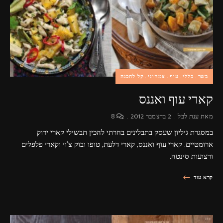
פרסומות,
מדיה
דיגיטלית
ועוד.
בשר
כללי
עוף
צמחוני
קל להכנה
קארי עוף ואננס
מאת
ענת לבל
2 בדצמבר 2012
8
במסגרת גיליון שעסק בתבלינים בחרתי להכין תבשילי קארי ירוק
ארומטיים. קארי עוף ואננס, קארי דלעת, טופו ובוק צ'וי וקארי פלפלים
ורצועות סינטה.
קרא עוד