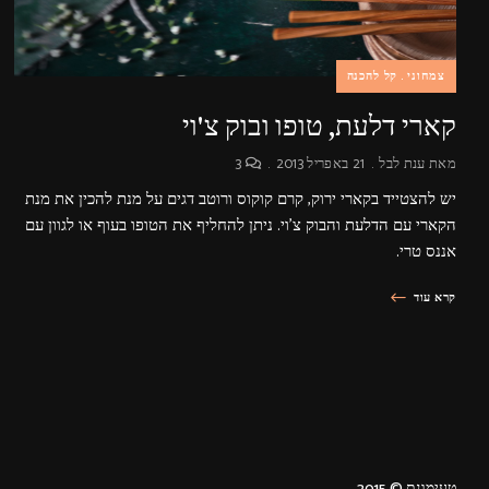
צמחוני
קל להכנה
קארי דלעת, טופו ובוק צ'וי
מאת
ענת לבל
21 באפריל 2013
3
יש להצטייד בקארי ירוק, קרם קוקוס ורוטב דגים על מנת להכין את מנת
הקארי עם הדלעת והבוק צ'וי. ניתן להחליף את הטופו בעוף או לגוון עם
אננס טרי.
קרא עוד