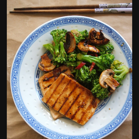
סטיילס,
שלטי
חוצות,
צילומי
אריזה,
צילומי
וידאו,
פרסומות,
מדיה
דיגיטלית
ועוד.