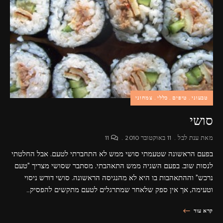
פרסומות,
מדיה
דיגיטלית
ועוד.
טבעוני
טיפים
כללי
צמחוני
סושי
מאת
ענת לבל
11 באוקטובר 2010
11
בפעם הראשונה שטעמתי סושי ממש לא התחברתי לטעם. אבל החלטתי
לנסות שוב. בפעם השניה ממש התאהבתי. מסתבר שסושי מצריך "טעם
נרכש" וההתאהבות בו היא לא מהנגיסה הראשונה. סושי דורש ניסוי
וטעימה, אך אין ספק שלאחר שמתרגלים לטעם מתקשים להפסיק…
קרא עוד