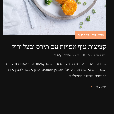
כללי
עוף
קל להכנה
קציצות עוף אפויות עם תירס ובצל ירוק
מאת
ענת לבל
8 בדצמבר 2016
2
עוד רעיון לגיוון ארוחות הצהריים או הערב: קציצות עוף אפויות מהירות
הכנה (המתאימות גם לילדים), שבזמן שאופים אותן אפשר להכין אורז
כתוספת ולחלוט ברוקולי או …
קרא עוד