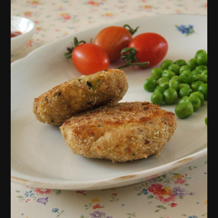
סטיילס,
שלטי
חוצות,
צילומי
אריזה,
צילומי
וידאו,
פרסומות,
מדיה
דיגיטלית
ועוד.