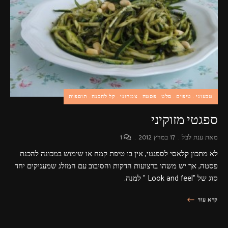
פרסומות,
מדיה
דיגיטלית
ועוד.
טבעוני
טיפים
סלט
פסטה
צמחוני
קל להכנה
תוספות
ספגטי מזוקיני
מאת
ענת לבל
17 במרץ 2012
1
לא מתכון קלאסי לספגטי, אין בו טיפת קמח או שימוש במכונה להכנת
פסטה, אך יש משהו ברצועות הדקות והסיבוב עם המזלג שמעניקים יחד
סוג של "Look and feel " למנה.
קרא עוד