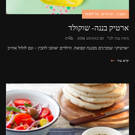
טבעוני
קינוחים
קל להכנה
ארטיק בננה- שוקולד
מאת
ענת לבל
30 באוגוסט 2014
0
״ארטיק״ שמכינים מבננה קפואה. הילדים יאהבו להכין – וגם לזלול אח״כ
קרא עוד