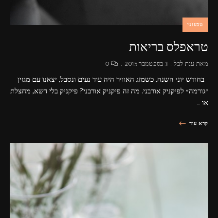
טבעוני
טראפלס בריאות
מאת
ענת לבל
3 בספטמבר 2015
0
בחודש יוני השנה, כשמזג האוויר היה עוד נעים ונסבל, יצאנו עם מגזין
״גורמה״ לפיקניק אורבני. מה זה פיקניק אורבני? פיקניק בלי דשא, מחצלת
או …
קרא עוד