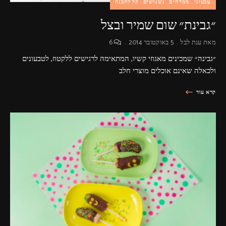
טבעוני
ממרחים
נשנושים
קל להכנה
״גבינת״ שום שמיר ובצל
מאת
ענת לבל
5 באוקטובר 2014
6
״גבינה״ שמכינים מאגוזי קשיו, המתאימה לרגישים ללקטוז, לטבעונים
ולכאלה שאינם אוכלים מוצרי חלב
קרא עוד