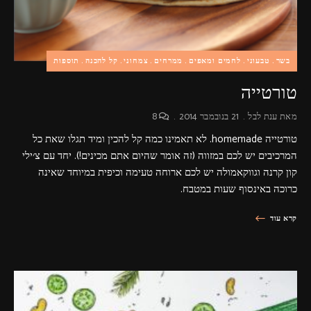
בשר
טבעוני
לחמים ומאפים
ממרחים
צמחוני
קל להכנה
תוספות
טורטייה
מאת
ענת לבל
21 בנובמבר 2014
8
טורטייה homemade. לא תאמינו כמה קל להכין ומיד תגלו שאת כל
המרכיבים יש לכם במזווה (זה אומר שהיום אתם מכינים!). יחד עם צ׳ילי
קון קרנה וגווקאמולה יש לכם ארוחה טעימה וכיפית במיוחד שאינה
כרוכה באינסוף שעות במטבח.
קרא עוד