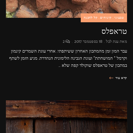
טבעוני
קינוחים
קל להכנה
טראפלס
מאת
ענת לבל
18 בספטמבר 2017
2
עבר המון זמן מהמתכון האחרון ששיתפתי. אחרי עוגת השמרים קינמון
וקרמל " המושחתת" ועוגת הגבינה הלימונית הנהדרת. מגיע הזמן לשתף
במתכון של טראפלס שוקולד קפה שלא …
קרא עוד