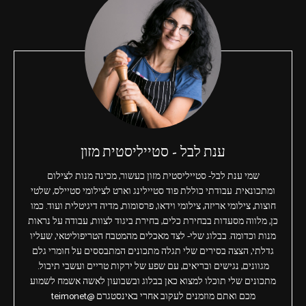
ענת לבל - סטייליסטית מזון
שמי ענת לבל- סטייליסטית מזון כעשור, מכינה מנות לצילום
ומתכונאית. עבודתי כוללת פוד סטיילינג וארט לצילומי סטיילס, שלטי
חוצות, צילומי אריזה, צילומי וידאו, פרסומות, מדיה דיגיטלית ועוד. כמו
כן, מלווה מסעדות בבחירת כלים, בחירת ביגוד לצוות, עבודה על נראות
מנות וכדומה. בבלוג שלי- לצד מאכלים מהמטבח הטריפוליטאי, שעליו
גדלתי, הצצה בסירים שלי תגלה מתכונים המתבססים על חומרי גלם
מגוונים, נגישים ובריאים, עם שפע של ירקות טריים ועשבי תיבול.
מתכונים שלי תוכלו למצוא כאן בבלוג ובשבועון לאשה אשמח לשמוע
מכם ואתם מוזמנים לעקוב אחרי באינסטגרם @teimonet