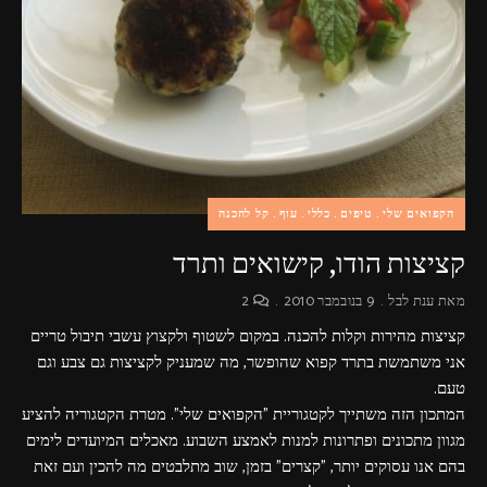
פרסומות,
מדיה
דיגיטלית
ועוד.
הקפואים שלי
טיפים
כללי
עוף
קל להכנה
קציצות הודו, קישואים ותרד
מאת
ענת לבל
9 בנובמבר 2010
2
קציצות מהירות וקלות להכנה. במקום לשטוף ולקצוץ עשבי תיבול טריים
אני משתמשת בתרד קפוא שהופשר, מה שמעניק לקציצות גם צבע וגם
טעם.
המתכון הזה משתייך לקטגוריית "הקפואים שלי". מטרת הקטגוריה להציע
מגוון מתכונים ופתרונות למנות לאמצע השבוע. מאכלים המיועדים לימים
בהם אנו עסוקים יותר, "קצרים" בזמן, שוב מתלבטים מה להכין ועם זאת