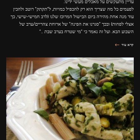
עדיין מתעקשים על מאכלים מעשי ידינו.
לפעמים כל מה שצריך הוא רק להכפיל כמויות, ל"תקתק" רוטב ולהכין
עוד מנה אחת מהירה ביום הבישול המרוכז שלנו (לרב חמישי-שישי, כך
אצלי לפחות) ובכך "סגרנו את הפינה" של ארוחת צהריים/ערב של
השבוע הבא. ועל זה נאמר כי "מי שטרח בערב שבת …"
קרא עוד