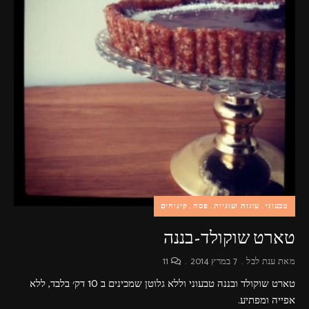
פרסומות,
מדיה
דיגיטלית
ועוד.
טבעוני
עוגות ועוגיות
פסח
קינוחים
טארט שוקולד-בננה
מאת
ענת לבל
7 במרץ 2014
11
טארט שוקולד ובננה טבעוני וללא גלוטן שמכינים ב 10 דק׳ בלבד, ללא
אפייה ומפתיע.