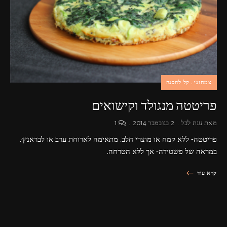
פרסומות,
מדיה
דיגיטלית
ועוד.
צמחוני
קל להכנה
פריטטה מנגולד וקישואים
מאת
ענת לבל
2 בנובמבר 2014
1
פריטטה- ללא קמח או מוצרי חלב. מתאימה לארוחת ערב או לבראנץ׳.
במראה של פשטידה- אך ללא הטרחה.
קרא עוד