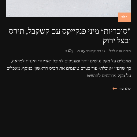
חלבי
"סוכריות״ מיני פנקייקס עם קשקבל, תירס
ובצל ירוק
מאת
ענת לבל
17 באוקטובר 2015
0
מאכלים על מקל נגישים יותר ומעניקים לאוכל ״אריזה״ חיננית למראה,
כך שהעין ״אוכלת״ עוד בטרם טועמים את הביס הראשון. בנוסף, מאכלים
על מקל מדרבנים להושיט …
קרא עוד