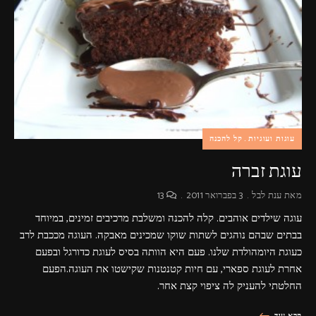
פרסומות,
מדיה
דיגיטלית
ועוד.
עוגות ועוגיות
קל להכנה
עוגת זברה
מאת
ענת לבל
3 בפברואר 2011
13
עוגה שילדים אוהבים. קלה להכנה ומשלבת מרכיבים זמינים, במיוחד
בבתים שבהם נוהגים לשתות שוקו שמכינים מאבקה. העוגה מככבת לרב
כעוגת היומהולדת שלנו. פעם היא הוותה בסיס לעוגת כדורגל ובפעם
אחרת לעוגת ספארי, עם חיות קטנטנות שקישטו את העוגה.הפעם
החלטתי להעניק לה ציפוי קצת אחר.