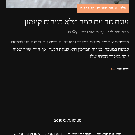
כללי
עוגות ועוגיות
קל להכנה
עוגת גזר עם קמח מלא בניחוח קינמון
מאת
ענת לבל
27 בינואר 2011
12
מרכיבים שתמיד זמינים במקרר ובמזווה, הופכים את העוגה הזו לכמעט
קבועה במטבח. במקור המתכון הוא לעוגת דלעת, אך היות שגזר שכיח
יותר במקרר הביתי שלנו, …
קרא עוד
טעימונת © 2015
מדיניות פרטיות
הצהרת נגישות
CONTACT
FOOD STYLING