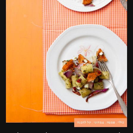
פרסומות,
מדיה
דיגיטלית
ועוד.
כללי
פסטה
צמחוני
קל להכנה