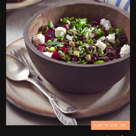
פרסומות,
מדיה
דיגיטלית
ועוד.
חלבי
סלט
קל להכנה