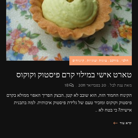
פרסומות,
מדיה
דיגיטלית
ועוד.
חלבי
מורכב
עוגות ועוגיות
קינוחים
טארט אישי במילוי קרם פיסטוק וקוקוס
מאת
ענת לבל
20 בפברואר 2011
18
הקינוח החמוד הזה, הוא שובב לא קטן…הבצק הפריך האפוי ממולא בקרם
פיסטוק וקוקוס ומזכיר טעם של גלידת פיסטוק איכותית. למה בתבנית
אישית? כי בטח לא …
קרא עוד