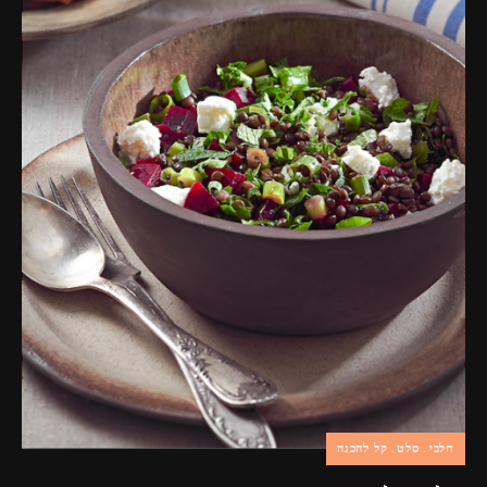
פרסומות,
מדיה
דיגיטלית
ועוד.
חלבי
סלט
קל להכנה