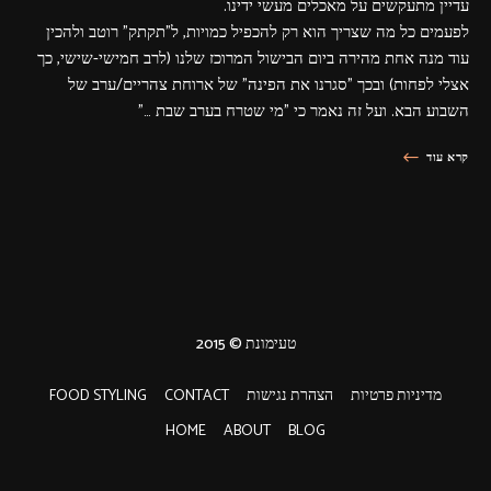
עדיין מתעקשים על מאכלים מעשי ידינו.
לפעמים כל מה שצריך הוא רק להכפיל כמויות, ל"תקתק" רוטב ולהכין
עוד מנה אחת מהירה ביום הבישול המרוכז שלנו (לרב חמישי-שישי, כך
אצלי לפחות) ובכך "סגרנו את הפינה" של ארוחת צהריים/ערב של
השבוע הבא. ועל זה נאמר כי "מי שטרח בערב שבת …"
קרא עוד
טעימונת © 2015
מדיניות פרטיות
הצהרת נגישות
CONTACT
FOOD STYLING
HOME
ABOUT
BLOG