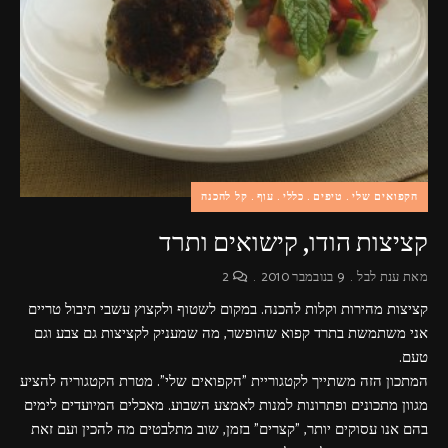
פרסומות,
מדיה
דיגיטלית
ועוד.
הקפואים שלי
טיפים
כללי
עוף
קל להכנה
קציצות הודו, קישואים ותרד
מאת
ענת לבל
9 בנובמבר 2010
2
קציצות מהירות וקלות להכנה. במקום לשטוף ולקצוץ עשבי תיבול טריים
אני משתמשת בתרד קפוא שהופשר, מה שמעניק לקציצות גם צבע וגם
טעם.
המתכון הזה משתייך לקטגוריית "הקפואים שלי". מטרת הקטגוריה להציע
מגוון מתכונים ופתרונות למנות לאמצע השבוע. מאכלים המיועדים לימים
בהם אנו עסוקים יותר, "קצרים" בזמן, שוב מתלבטים מה להכין ועם זאת