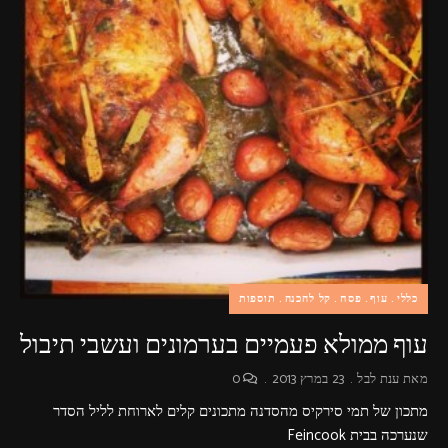
פרסומות,
מדיה
דיגיטלית
ועוד.
כללי
עוף
פסח
קל להכנה
תוספות
עוף ממולא פעמיים בערמונים ועשבי תיבול
מאת
ענת לבל
23 במרץ 2013
0
מתכון של תמי סירקיס מהסדנה מתכונים קלים לארוחת לליל הסדר
שנערכה בבית Feincook