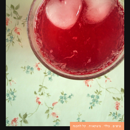
פרסומות,
מדיה
דיגיטלית
ועוד.
טיפים
כללי
משקאות
קל להכנה