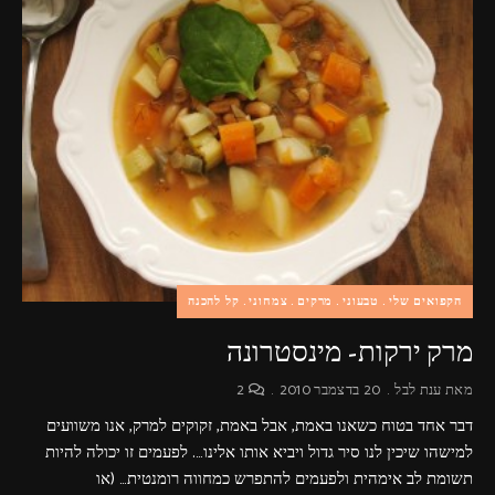
פרסומות,
מדיה
דיגיטלית
ועוד.
הקפואים שלי
טבעוני
מרקים
צמחוני
קל להכנה
מרק ירקות- מינסטרונה
מאת
ענת לבל
20 בדצמבר 2010
2
דבר אחד בטוח כשאנו באמת, אבל באמת, זקוקים למרק, אנו משוועים
למישהו שיכין לנו סיר גדול ויביא אותו אלינו…. לפעמים זו יכולה להיות
תשומת לב אימהית ולפעמים להתפרש כמחווה רומנטית… (או