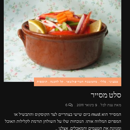
טבעוני
כללי
מהמטבח הטריפולטאי
קל להכנה
תוספות
סלט מסייר
מאת
ענת לבל
9 בינואר 2011
6
המסייר הוא must ביום שישי בצהריים לצד הקוסקוס והתבשיל או
המפרום המלווה אותו. הנוכחות שלו על השולחן תורמת לקלילות האוכל
ומגוונת את הטעמים והמאכלים. אצלנו …