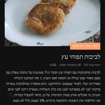
פרסומות,
מדיה
דיגיטלית
ועוד.
חלבי
כללי
קל להכנה
לביבות תפוחי עץ
מאת
ענת לבל
28 בנובמבר 2010
13
לביבות מתקתקות עם תפוחי עץ וסוכר וניל, מטוגנות על מחבת טפלון עם
מעט מאוד שמן קנולה או חמאה (אם תשיגו…). את המתכון קיבלתי
מאחיינת שלי, לאחר שטעמנו והתלהבנו. היא מספרת שהלביבות נגמרות
בדקות "אני לא מספיקה לטגן את כולן והצלחת נשארת ריקה לפני סיום
הטיגון, כי אוכלים אותן בעודן חמימות. על כן, כדאי להכפיל כמויות……".
אני החלפתי את השמנת החמוצה ביוגורט 3% וטעמן כלל לא נפגם.