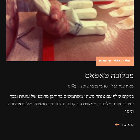
פרסומות,
מדיה
דיגיטלית
ועוד.
חלבי
כללי
קינוחים
פבלובה טאפאס
מאת
ענת לבל
10 בדצמבר 2012
0
במקום לזלף עם צנתר משונן משתמשים בחותכן מרובע של עוגיות ובכך
יוצרים צורה מלבנית. מגישים עם קרם ווניל ורוטב חמצמץ של פסיפלורה
ומנגו.
קרא עוד