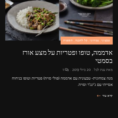
פרסומות,
מדיה
דיגיטלית
ועוד.
טבעוני
צמחוני
קל להכנה
תוספות
אדממה, טופו ופטריות על מצע אורז
בסמטי
מאת
ענת לבל
20 ביולי 2013
1
מנה צמחונית- טבעונית עם אדממה (פולי סויה) פטריות וטופו בניחוח
אסייתי עם ג'ינג'ר וסויה.
קרא עוד