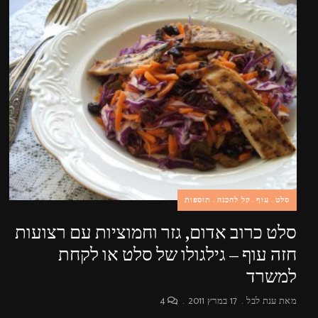
סלט
עוף
קל להכנה
תוספות
סלט כרוב אדום, גזר וחמוציות עם רצועות
חזה עוף – גילגולו של סלט או לקחת
למשרד
מאת
ענת לבל
17 במרץ 2011
4