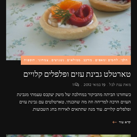
פרסומות,
מדיה
דיגיטלית
ועוד.
חלבי
לחמים ומאפים
מורכב
ממולאים
נשנושים
צמחוני
תוספות
טארטלט גבינת עזים ופלפלים קלויים
מאת
ענת לבל
19 במאי 2012
1
כשחזרנו הביתה מהביקור במחלבה של משק יעקבס טעמתי מגבינת
העזים הרכה למריחה וזה מה שהכנתי, טארטלטים עם גבינת עזים
ופלפלים קלויים. עוד מנה שתתאים לאירוח בחג השבועות.
קרא עוד