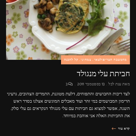
פרסומות,
מדיה
דיגיטלית
ועוד.
מהמטבח הטריפולטאי
צמחוני
קל להכנה
חביתת עלי מנגולד
מאת
ענת לבל
13 בספטמבר 2011
3
לצד ריבות החבושים והתפוחים, דלעת מטוגנת, התמרים הצהובים, גרעיני
הרימון המבושמים במי זהר ועוד מאכלים המוגשים אצלנו בסדר ראש
השנה, אפשר למצוא גם חביתות עם עלי מנגולד הנקראים גם עלי סלק.
את החביתות האלה אני אוהבת במיוחד.
קרא עוד