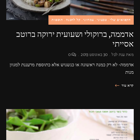
הקפואים שלי
טבעוני
צמחוני
קל להכנה
תוספות
אדממה, ברוקולי ושעועית ירוקה ברוטב
אסייתי
מאת
ענת לבל
30 באוגוסט 2013
0
אדממה- לא רק כמנה ראשונה או כנשנוש אלא כתוספת מרעננת למגוון
מנות
קרא עוד