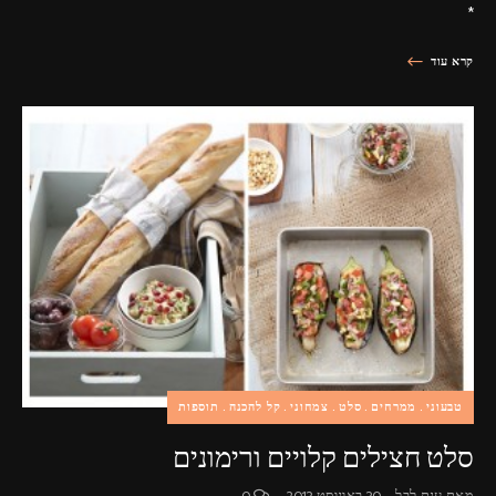
*
קרא עוד
טבעוני
ממרחים
סלט
צמחוני
קל להכנה
תוספות
סלט חצילים קלויים ורימונים