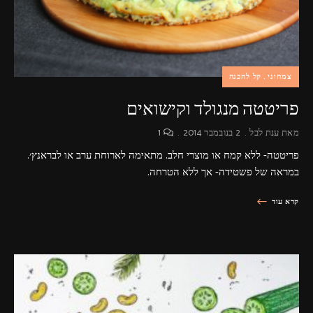
צמחוני
קל להכנה
פריטטה מנגולד וקישואים
מאת
ענת לבל
2 בנובמבר 2014
1
פריטטה- ללא קמח או מוצרי חלב. מתאימה לארוחת ערב או לבראנץ׳.
במראה של פשטידה- אך ללא הטרחה.
קרא עוד