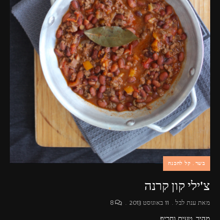
בשר
קל להכנה
צ'ילי קון קרנה
מאת
ענת לבל
11 באוגוסט 2013
8
מהיר, טעים וחריף