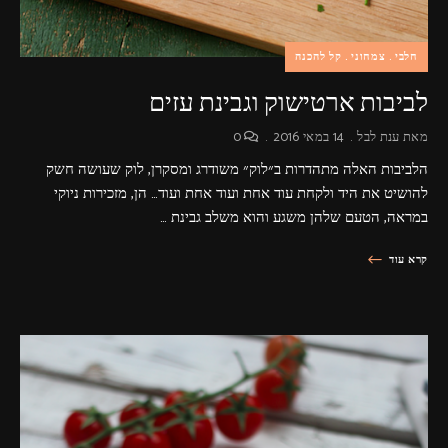
חלבי
צמחוני
קל להכנה
לביבות ארטישוק וגבינת עזים
מאת
ענת לבל
14 במאי 2016
0
הלביבות האלה מתהדרות ב״לוק״ משודרג ומסקרן, לוק שעושה חשק
להושיט את היד ולקחת עוד אחת ועוד אחת ועוד… הן, מזכירות ניוקי
במראה, הטעם שלהן משגע והוא משלב גבינת …
קרא עוד