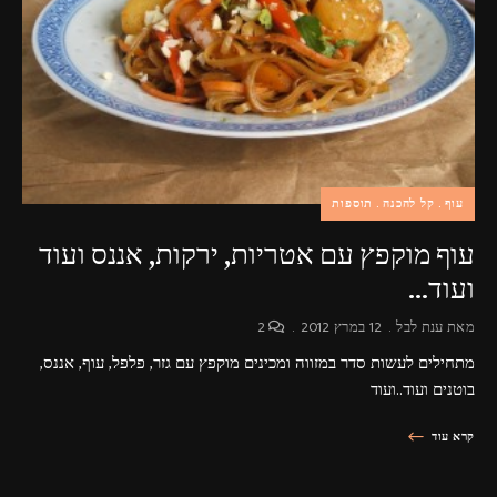
פרסומות,
מדיה
דיגיטלית
ועוד.
עוף
קל להכנה
תוספות
עוף מוקפץ עם אטריות, ירקות, אננס ועוד
ועוד…
מאת
ענת לבל
12 במרץ 2012
2
מתחילים לעשות סדר במזווה ומכינים מוקפץ עם גזר, פלפל, עוף, אננס,
בוטנים ועוד..ועוד
קרא עוד