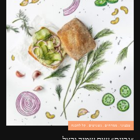
פרסומות,
מדיה
דיגיטלית
ועוד.
טבעוני
ממרחים
נשנושים
קל להכנה
״גבינת״ שום שמיר ובצל