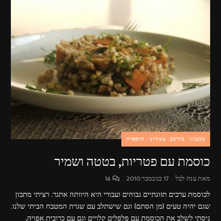
סטיילס,
שלטי
חוצות,
צילומי
אריזה,
צילומי
וידאו,
פרסומות,
מדיה
דיגיטלית
ועוד.
טבעוני
מורכב
צמחוני
תוספות
כוסמת עם פטריות, בטטה ושמיר
מאת
ענת לבל
17 בנובמבר 2010
14
לכוסמת ערכים תזונתיים גבוהים ועבורי היא היוותה אתגר. רציתי מתכון
שגם יהיה טעים (מן הסתם) וגם שישתלב עם שגרת המטבח הביתי שלנו.
ניסתי לשלב את הכוסמת עם פלפלים קלויים וגם עם כרובית אפויה,